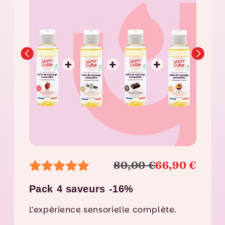
,90 €
80,00 €
66,90 €
Pack 4 saveurs -16%
Pack
de
L’expérience sensorielle complète.
Un tri
passi