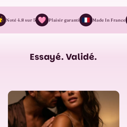
oté 4.8 sur 5
Plaisir garanti
Made In France
Essayé. Validé.